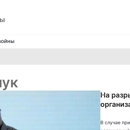
ны
войны
чук
На разр
организ
В случае пр