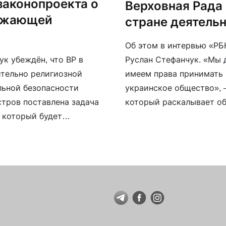
законопроекта о
Верховная Рада 
рожающей
стране деятель
Об этом в интервью «РБ
Руслан Стефанчук. «Мы 
к убеждён, что ВР в
имеем права принимать 
тельно религиозной
украинское общество», —
льной безопасности
который раскалывает об
тров поставлена задача
активизации внутренних
 который будет
й Украины: что нам
изацией, которая