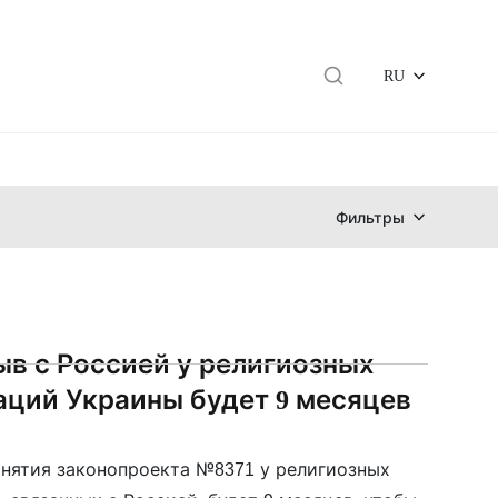
RU
Фильтры
ыв с Россией у религиозных
аций Украины будет 9 месяцев
инятия законопроекта №8371 у религиозных