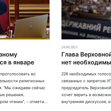
24.09.2023
озному
Глава Верховно
ся в январе
нет необходимы
 проголосовать во
226 необходимых голосо
тельности религиозных
связанных с запретом У
м. “Мы ожидаем сейчас
председатель Верховной
ые решения,
хочет верить в возможно
ром чтении”, – отметил
внутренняя дискуссия, 
. Он полагает, что в
народа», а в том числе 