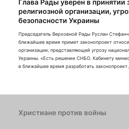
Глава Рады уверен в принятии 
религиозной организации, уг
безопасности Украины
Председатель Верховной Рады Руслан Стефанчу
ближайшее время примет законопроект относи
организации, представляющей угрозу национа
Украины. «Есть решение СНБО. Кабинету минис
в ближайшее время разработать законопроект,
единогласно, я уверен, принят Верховной Радо
делать далее с какой- либо религиозной орган
создаёт национальную угрозу […]
Христиане против войны