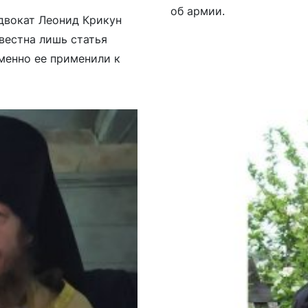
об армии.
адвокат Леонид Крикун
вестна лишь статья
именно ее применили к