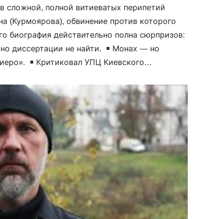
в сложной, полной витиеватых перипетий
а (Курмоярова), обвинение против которого
Его биография действительно полна сюрпризов:
но диссертации не найти.
Монах — но
«иеро».
Критиковал УПЦ Киевского
е поссорился с Московским.
Судился с
корблении […]