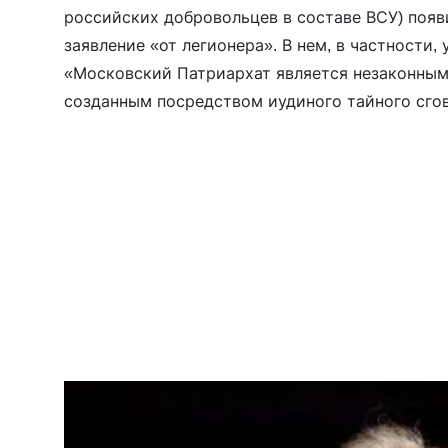
российских добровольцев в составе ВСУ) поя
заявление «от легионера». В нем, в частности,
«Московский Патриархат является незаконным
созданным посредством иудиного тайного сгов
что определяет его как лжецерковь», а все Та
«безблагодатными». В качестве «настоящей Ру
заявления безальтернативно […]