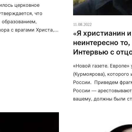
вилось церковное
 утверждается, что
 образованием,
11.08.2022
ора с врагами Христа,
«Я христианин и
инства РПЦ являются
неинтересно то,
сской Церкви» автор
Интервью с отц
«Новой газете. Европе»
(Курмоярова), которого 
России. Приведем фрагм
России — арестовывают 
вашему, должны были с
до 24 февраля и как они