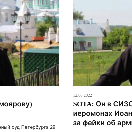
12.08.2022
моярову)
SOTA: Он в СИЗО
иеромонах Иоанн
за фейки об ар
онный суд Петербурга 29