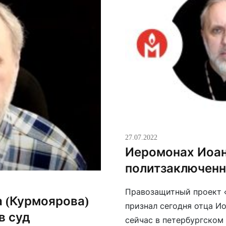
27.07.2022
Иеромонах Иоан
политзаключен
Правозащитный проект 
а (Курмоярова)
признал сегодня отца И
в суд
сейчас в петербургском