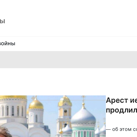
ны
войны
Арест и
продлил
— об этом 