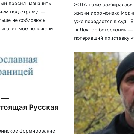
мый просил назначить
SOTA тоже разбиралась 
нием под стражу. —
жизни иеромонаха Иоанн
альше не собираюсь
уже передается в суд. 
тяготит мое положение,
Доктор богословия — 
потерявший приставку 
патриархата — а в итог
Шойгу, обвиняя его в ос
Ц —
стоящая Русская
(воинское формирование