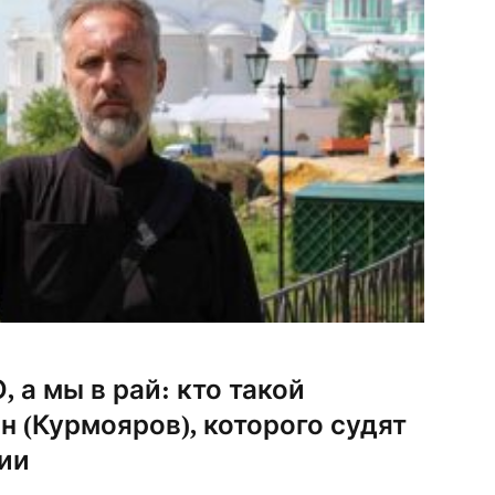
, а мы в рай: кто такой
 (Курмояров), которого судят
мии