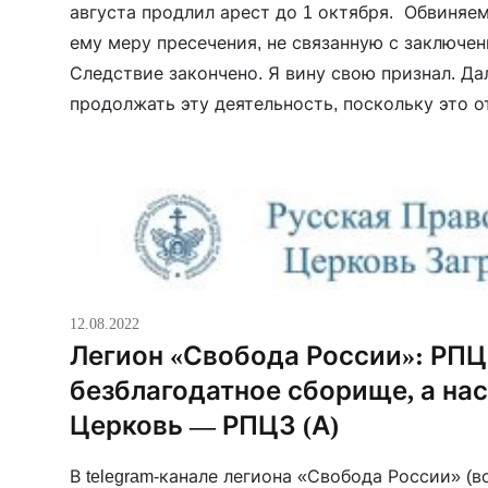
августа продлил арест до 1 октября. Обвиняе
ему меру пресечения, не связанную с заключе
Следствие закончено. Я вину свою признал. Д
продолжать эту деятельность, поскольку это о
— заявил Курмояров в суде.
12.08.2022
Легион «Свобода России»: РП
безблагодатное сборище, а на
Церковь — РПЦЗ (А)
В telegram-канале легиона «Свобода России» 