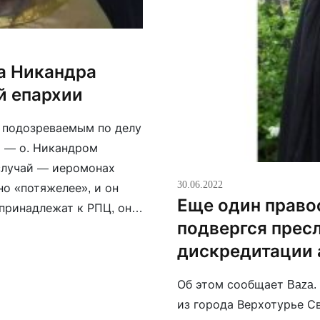
а Никандра
й епархии
м подозреваемым по делу
 — о. Никандром
 случай — иеромонах
30.06.2022
но «потяжелее», и он
Еще один право
принадлежат к РПЦ, они
подвергся прес
дискредитации
Об этом сообщает Baza.
из города Верхотурье С