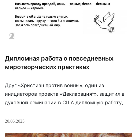
Дипломная работа о повседневных
миротворческих практиках
Друг «Христиан против войны», один из
инициаторов проекта «Декларация*», защитил в
духовной семинарии в США дипломную работу,
посвященную антивоенному христианскому
сопротивлению в контексте продолжающейся
20.06.2025
российской агрессии против Украины. Приводим
слайды, отражающие основные положения работы,