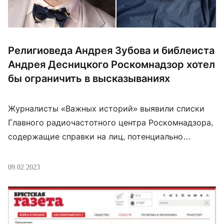
Религиоведа Андрея Зубова и библеиста
Андрея Десницкого Роскомнадзор хотел
бы ограничить в высказываниях
Журналисты «Важных историй» выявили списки
Главного радиочастотного центра Роскомнадзора,
содержащие справки на лиц, потенциально
считающимися кандидатами на признание
иноагентами. Среди 804 таких справок можно
09.02.2023
обнаружить фамилию известного историка и
религиоведа Андрея Зубова, а среди лидеров
общественного мнения, за социальными сетями
которых следит РКН, можно найти фамилию