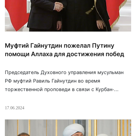
Муфтий Гайнутдин пожелал Путину
помощи Аллаха для достижения побед
Председатель Духовного управления мусульман
РФ муфтий Равиль Гайнутдин во время
торжественной проповеди в связи с Курбан-
байрам в Соборной мечети Москвы пожелал
президенту РФ Владимиру Путину помощи Аллаха.
17.06.2024
«От имени всех мусульман желаем нашему
президенту помощи Аллаха для достижения побед.
Мусульмане России всегда поддерживали и