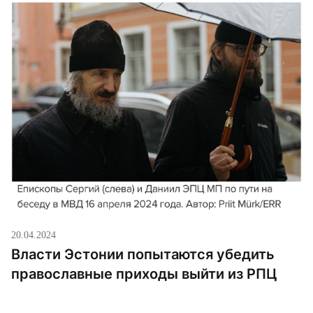
вводить в заблуждение”. Представитель МВД
Райво Кюйт однако сказал, что “спешить, давить и
подгонять – нерационально. Нужно двигаться
вперед […]
20.04.2024
Власти Эстонии попытаются убедить
православные приходы выйти из РПЦ