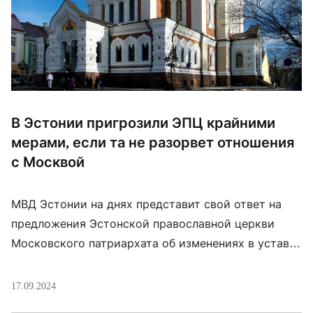
В Эстонии пригрозили ЭПЦ крайними
мерами, если та не разорвет отношения
с Москвой
МВД Эстонии на днях представит свой ответ на
предложения Эстонской православной церкви
Московского патриархата об изменениях в уставе.
Власти не устраивает только смена названия
организации, они требуют полного разрыва связей
17.09.2024
с Москвой, поскольку “название не должно