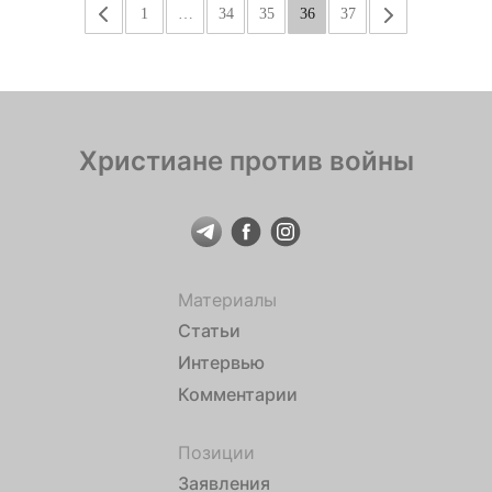
«
1
…
34
35
36
37
»
Христиане против войны
Материалы
Статьи
Интервью
Комментарии
Позиции
Заявления