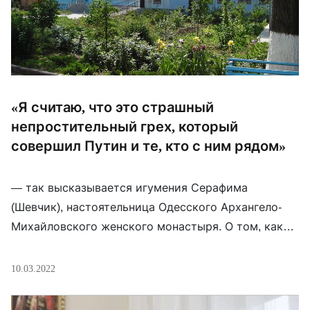
«Я считаю, что это страшный
непростительный грех, который
совершил Путин и те, кто с ним рядом»
— так высказывается игумения Серафима
(Шевчик), настоятельница Одесского Архангело-
Михайловского женского монастыря. О том, как
пострадавшим от войны и украинским солдатам
помогают женские монастыри в Одессе и
10.03.2022
Тернополе, в репортаже на сайте УПЦ.