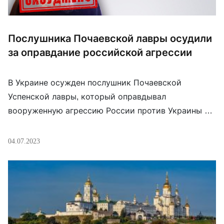
Послушника Почаевской лавры осудили
за оправдание российской агрессии
В Украине осужден послушник Почаевской
Успенской лавры, который оправдывал
вооруженную агрессию России против Украины в
«Одноклассниках» и «Вконтакте». Также он
восхвалял высшее руководство России и
04.07.2023
дискредитировал украинских защитников. Суд
признал его виновным по двум статьям Уголовного
кодекса Украины:
ч. 3 ст. 436-2 (оправдание,
признание правомерной, отрицание вооруженной
агрессии РФ против Украины, глорификация ее
участников); […]