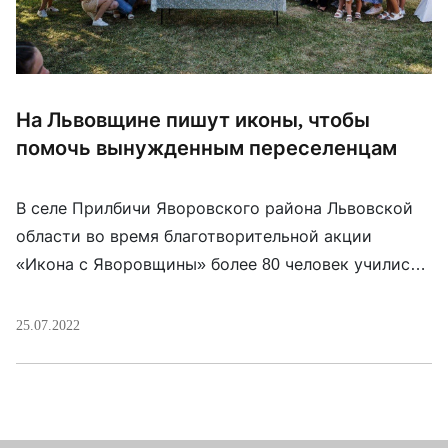
На Львовщине пишут иконы, чтобы
помочь вынужденным переселенцам
В селе Прилбичи Яворовского района Львовской
области во время благотворительной акции
«Икона с Яворовщины» более 80 человек учились
писать иконы. Организация «Молодежь
Яворовщины» и депутат Павел Бакунец
25.07.2022
организовали акцию, чтобы помочь обустроить
социальный хостел для тех, кто потратил свой
дом в результате войны. «Отец Андрей
Стадницкий и отец Андрей Побегущий из церкви в