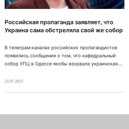
Российская пропаганда заявляет, что
Украина сама обстреляла свой же собор
В телеграм-каналах российских пропагандистов
появились сообщения о том, что кафедральный
собор УПЦ в Одессе якобы взорвала украинская
ракета. Так, одиозная телеведущая Ольга Скабеева
публикует кадры состояния Спасо-
23.07.2023
Преображенского собора якобы “после попадания
в него украинской ракеты”. “ВСУ запустили ракету
ПВО по Спасо-Преображенскому собору в Одессе
и выдают ее за российскую”, — пишет она. Зачем
Украине было […]