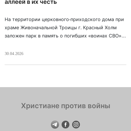
аллеей в их честь
На территории церковного-приходского дома при
храме Живоначальной Троицы г. Красный Холм
заложен парк в память о погибших «воинах СВО».
Акцию благословил архиепископ Бежецкий и
Удомельский Каллистрат (Романенко).
30.04.2026
Организатором выступил настоятель прихода
протоиерей Олег Филиппов. Для посадки саженцев
привлекли учащихся местной школы.
Христиане против войны