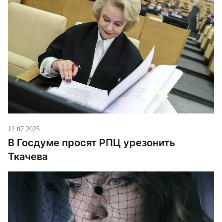
и разрушает страну, о чём и мечтал Гитлер,
воевавший […]
12.07.2025
В Госдуме просят РПЦ урезонить
Ткачева