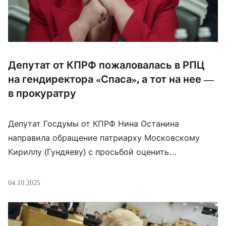
Депутат от КПРФ пожаловалась в РПЦ
на гендиректора «Спаса», а тот на нее —
в прокуратру
Депутат Госдумы от КПРФ Нина Останина
направила обращение патриарху Московскому
Кириллу (Гундяеву) с просьбой оценить
высказывания гендиректора телеканала «Спас»
Бориса Корчевникова в своем телеграм-канале от
04.10.2025
26 сентября. В посте тот писал, что “комунизм —
лучший друг фашизма, как и нынешнего Запада,
потому что лжеидеология коммунизма ослабляет