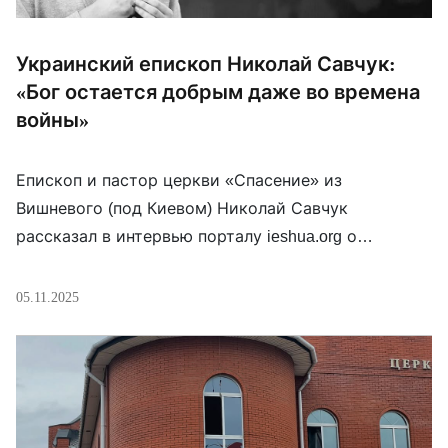
Украинский епископ Николай Савчук:
«Бог остается добрым даже во времена
войны»
Епископ и пастор церкви «Спасение» из
Вишневого (под Киевом) Николай Савчук
рассказал в интервью порталу ieshua.org о
духовных испытаниях и надежде в годы войны. По
его словам, украинские христиане переживают
05.11.2025
усталость, тревогу и боль, но именно в такие
времена церковь становится «городом-
убежищем», который несёт людям поддержку и
свет. Говоря о собственных переживаниях, Савчук
подчеркнул, что […]