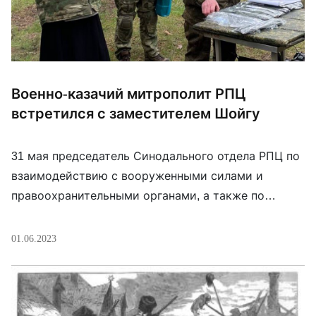
Военно-казачий митрополит РПЦ
встретился с заместителем Шойгу
31 мая председатель Синодального отдела РПЦ по
взаимодействию с вооруженными силами и
правоохранительными органами, а также по
взаимодействию с казачеством митрополит
Ставропольский и Невинномысский Кирилл
01.06.2023
(Покровский) провел рабочую встречу с
замминистра обороны РФ Николаем Панковым.
Центральным вопросом повестки стало
обсуждение работы по духовно-нравственному