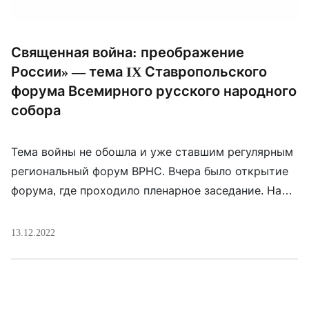
Священная война: преображение
России» — тема IX Ставропольского
форума Всемирного русского народного
собора
Тема войны не обошла и уже ставшим регулярным
региональный форум ВРНС. Вчера было открытие
форума, где проходило пленарное заседание. На
нем выступали местный митрополит и чиновники.
Были и одиозные гости. «Мы в Донбассе твердо
13.12.2022
верим, что правда и Бог с нами, что нам под силу
не просто одолеть пытающегося нас уничтожить
врага — нам под […]