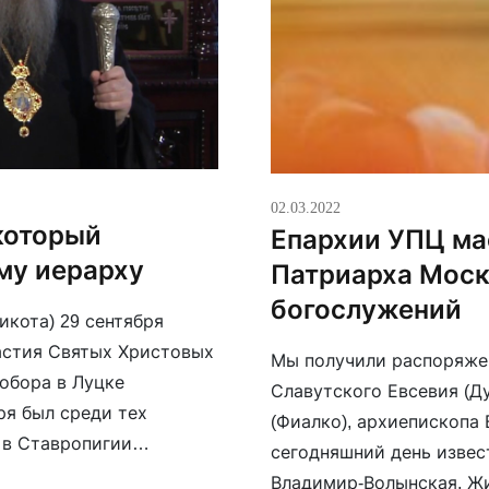
02.03.2022
который
Епархии УПЦ ма
му иерарху
Патриарха Моск
богослужений
кота) 29 сентября
астия Святых Христовых
Мы получили распоряже
обора в Луцке
Славутского Евсевия (Д
ря был среди тех
(Фиалко), архиепископа 
 в Ставропигии
сегодняшний день извест
селенского патриарха
Владимир-Волынская, Жи