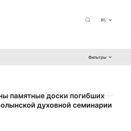
RU
Фильтры
ы памятные доски погибших
Волынской духовной семинарии