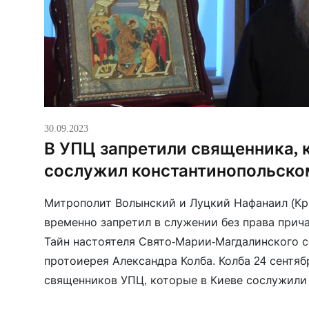
30.09.2023
В УПЦ запретили священника, 
сослужил константинопольско
Митрополит Волынский и Луцкий Нафанаил (Кри
временно запретил в служении без права прич
Тайн настоятеля Свято-Марии-Магдалинского с
протоиерея Александра Колба. Колба 24 сентяб
священников УПЦ, которые в Киеве сослужили
Вселенского патриархата в Украине экзарху В