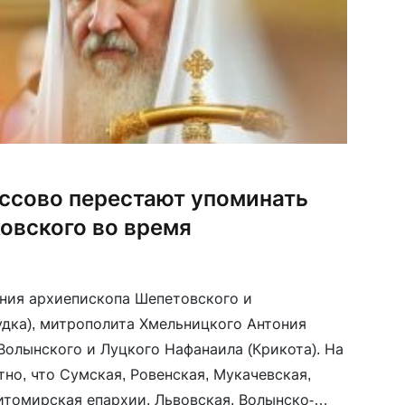
ссово перестают упоминать
овского во время
ния архиепископа Шепетовского и
удка), митрополита Хмельницкого Антония
Волынского и Луцкого Нафанаила (Крикота). На
но, что Сумская, Ровенская, Мукачевская,
томирская епархии, Львовская, Волынско-