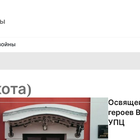
ны
войны
ота)
Освящен
героев 
УПЦ