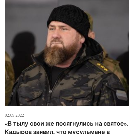
Сахих аль-Бухари? Вторую по значимости книгу в
Исламе после Священного Корана вам запретили
иметь в своих библиотеках […]
02.09.2022
«В тылу свои же посягнулись на святое».
Кадыров заявил, что мусульмане в