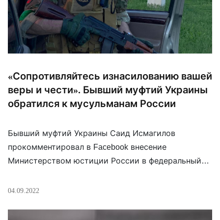
«Сопротивляйтесь изнасилованию вашей
веры и чести». Бывший муфтий Украины
обратился к мусульманам России
Бывший муфтий Украины Саид Исмагилов
прокомментировал в Facebook внесение
Министерством юстиции России в федеральный
список экстремистских материалов классического
сборника изречений пророка Мухаммада – «Сахих
04.09.2022
аль-Бухари». «Мусульмане России за что вы
воюете в Украине? За то, чтобы вам запретили