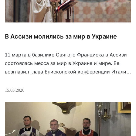
В Ассизи молились за мир в Украине
11 марта в базилике Святого Франциска в Ассизи
состоялась месса за мир в Украине и мире. Ее
возглавил глава Епископской конференции Италии
кардинал Маттео Дзуппи. В богослужении,
организованном по инициативе посольства
15.03.2026
Украины при Святом Престоле и Мальтийском
ордене, приняли участие представители
дипкорпуса Италии, Словении, Уругвая, Колумбии,
Эквадора, Ганы, Гватемалы, Гондураса, Парагвая,
Гаити и Бельгии, духовенства […]