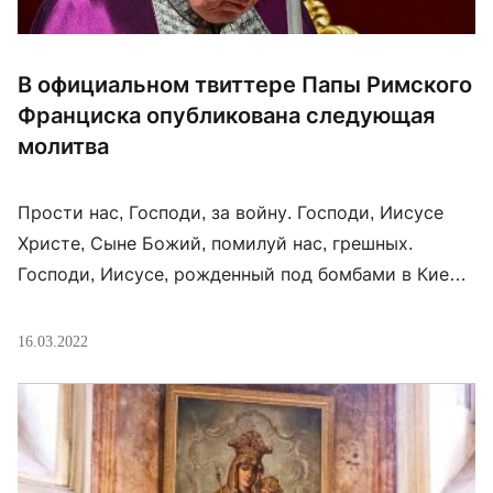
В официальном твиттере Папы Римского
Франциска опубликована следующая
молитва
Прости нас, Господи, за войну. Господи, Иисусе
Христе, Сыне Божий, помилуй нас, грешных.
Господи, Иисусе, рожденный под бомбами в Киеве,
помилуй нас. Господи, Иисусе, умерший на руках
матери в подземном укрытии Харькова, помилуй
16.03.2022
нас. …Господи, Иисусе Христе, Сыне Божий,
умоляем Тебя: останови руку Каина. …Когда же Ты
остановишь руку Каина, позаботься о нем. Он наш
[…]