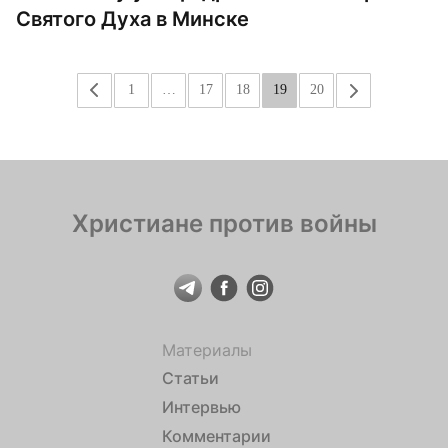
Святого Духа в Минске
«
1
…
17
18
19
20
»
Христиане против войны
Материалы
Статьи
Интервью
Комментарии