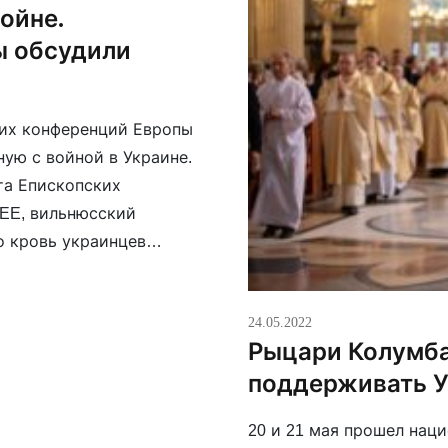
ойне.
ы обсудили
ких конференций Европы
ую с войной в Украине.
та Епископских
EE, вильнюсский
о кровь украинцев
одимо сделать все
24.05.2022
Рыцари Колумба
поддерживать 
20 и 21 мая прошел нац