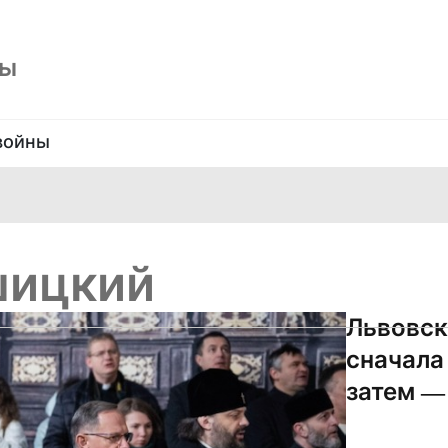
ны
войны
шицкий
Львовск
сначала
затем —