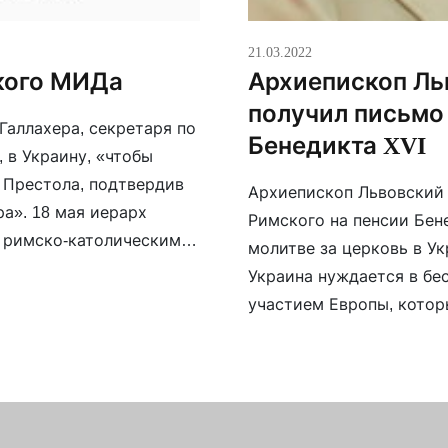
21.03.2022
ского МИДа
Архиепископ Л
получил письмо
Галлахера, секретаря по
Бенедикта XVI
 в Украину, «чтобы
 Престола, подтвердив
Архиепископ Львовский
а». 18 мая иерарх
Римского на пенсии Бене
 и римско-католическими
молитве за церковь в Ук
 и Мечиславом
Украина нуждается в бес
На следующий день […]
участием Европы, котор