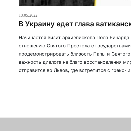
18.05.2022
В Украину едет глава ватикан
Начинается визит архиепископа Пола Ричарда 
отношению Святого Престола с государствами,
продемонстрировать близость Папы и Святого
важность диалога на благо восстановления мир
отправится во Львов, где встретится с греко-
архиепископами Львовскими Игорем Возняком
Мокшицким, посетит Центр приема беженцев. 