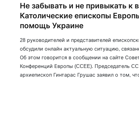
Не забывать и не привыкать к в
Католические епископы Европ
помощь Украине
28 руководителей и представителей епископс
обсудили онлайн актуальную ситуацию, связанн
Об этом говорится в сообщении на сайте Сове
Конференций Европы (CCEE). Председатель CC
архиепископ Гинтарас Грушас заявил о том, чт
взывает о справедливости и мире и нам необх
возможное, чтобы как можно быстрее […]