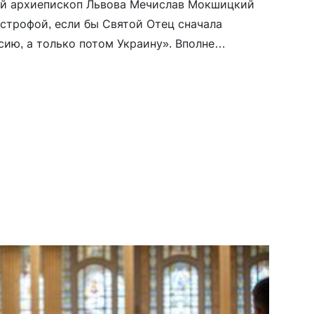
й архиепископ Львова Мечислав Мокшицкий
астрофой, если бы Святой Отец сначала
сию, а только потом Украину». Вполне
азал он немецкой газете Tagespost, что
раины будут для него закрыты, если он
 России». Украинский народ убежден, что
но посвятить себя жертве, а только потом
 цитирует Мокшицкого The Tablet. Хотя […]