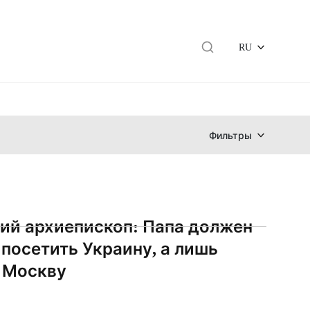
RU
Фильтры
ий архиепископ: Папа должен
 посетить Украину, а лишь
 Москву