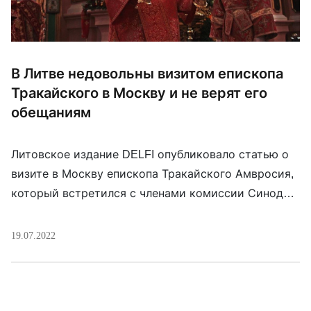
В Литве недовольны визитом епископа
Тракайского в Москву и не верят его
обещаниям
Литовское издание DELFI опубликовало статью о
визите в Москву епископа Тракайского Амвросия,
который встретился с членами комиссии Синода
РПЦ по вопросу о статусе Виленско-Литовской
епархии, в том числе и с патриархом Кириллом.
19.07.2022
Верующие Литвы сказали, что не могли поверить в
то, что главы церкви сделали такой шаг.
«Интересная ситуация, в Литве нет
представителей других профессий, […]