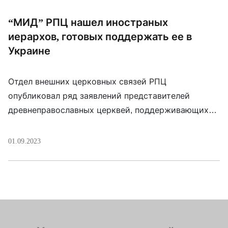
“МИД” РПЦ нашел иностраных
иерархов, готовых поддержать ее в
Украине
Отдел внешних церковных связей РПЦ
опубликовал ряд заявлений представителей
древнеправославных церквей, поддерживающих
Россию и осуждающих Украину. Так, с “глубокую
скорбь” в связи с преследованием в Украине
01.09.2023
митрополита Ионафана (Елецких), который был
приговорен к пятилетнему тюремному
заключению, выразил египетский Патриарх
Коптский Тавадрос II (Сулейман). Возносят
молитвы о его скорейшем освобождении и другие
иерархи Коптской церкви. “Абсолютным […]