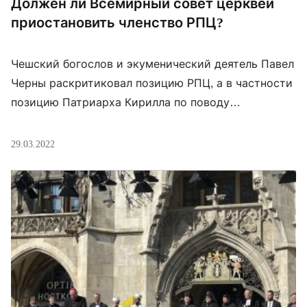
Должен ли Всемирный совет церквей
приостановить членство РПЦ?
Чешский богослов и экуменический деятель Павел
Черны раскритиковал позицию РПЦ, а в частности
позицию Патриарха Кирилла по поводу
российской агрессии против Украины, а также
выразил мнение, что «если ВСЦ заботиться о
29.03.2022
мире», то она не должна поощрять такое
поведение членской церкви, поэтому следует
приостановить членство РПЦ в во всемирной
экуменической организации до тех пор, пока […]