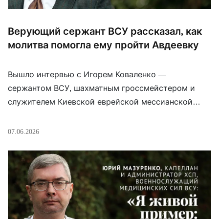
Верующий сержант ВСУ рассказал, как
молитва помогла ему пройти Авдеевку
Вышло интервью с Игорем Коваленко —
сержантом ВСУ, шахматным гроссмейстером и
служителем Киевской еврейской мессианской
общины. Он рассказывает, как пришёл к вере,
почему оказался в мессианском движении, как
07.06.2026
совмещал профессиональные шахматы, служение
и армию. Главная часть разговора — о войне.
Коваленко говорит о службе на Авдеевском
направлении, молитве под обстрелами, усталости,
искушении ожесточиться и фразе, […]