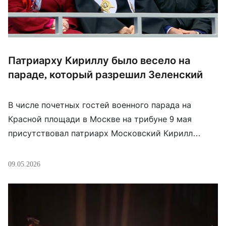
Патриарху Кириллу было весело на
параде, который разрешил Зеленский
В числе почетных гостей военного парада на
Красной площади в Москве на трибуне 9 мая
присутствовал патриарх Московский Кирилл
(Гундяев). Он сидел рядом с экс-президентом
России Дмитрием Медведевым, который
09.05.2026
регулярно угрожает миру ядерной войной, и, судя
по фото с сайта Моспатриархии, был весел.
Напомним, что парад в Москве впервые за долгие
годы прошел без военной […]