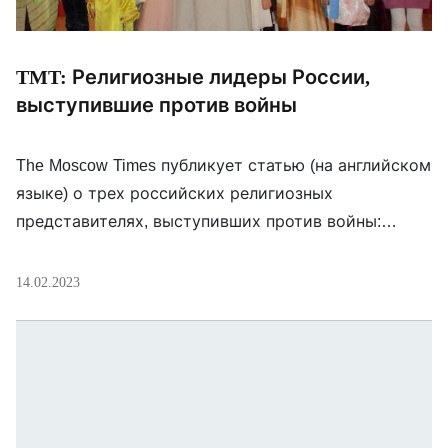
TMT: Религиозные лидеры России,
выступившие против войны
The Moscow Times публикует статью (на английском
языке) о трех российских религиозных
представителях, выступивших против войны:
священниках Максиме Нагибине и Иоанне
Бурдине, а также главе калмыцких буддистов
14.02.2023
Эрдни Омбадыкове. Все они в той или иной мере
подверглись преследованию за свое
высказывание: священника из Краснодарского
края Максима Нагибина вызывали в ФСБ, заводили
административное дело (потом закрыли). […]