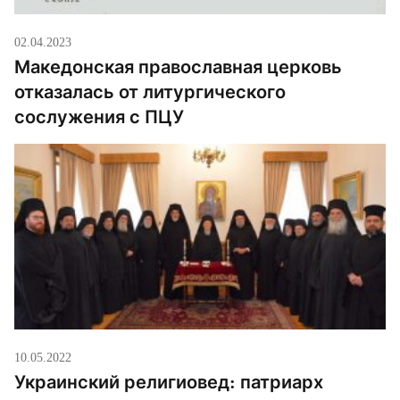
религиозных служб”. Напомним, что УПЦ
02.04.2023
продолжает действовать […]
Македонская православная церковь
отказалась от литургического
сослужения с ПЦУ
10.05.2022
Украинский религиовед: патриарх