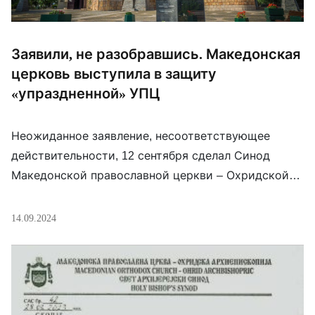
Заявили, не разобравшись. Македонская
церковь выступила в защиту
«упраздненной» УПЦ
Неожиданное заявление, несоответствующее
действительности, 12 сентября сделал Синод
Македонской православной церкви – Охридской
архиепископии. В нем говорится, что Верховной
радой Украины законопроектом 8371
14.09.2024
“административно упразднена” УПЦ. В результате
этого, как заявляется, “миллионы верующих,
посещающих храм в этой Церкви, лишены
основного права религиозной принадлежности,
исповедание своей веры и совершение