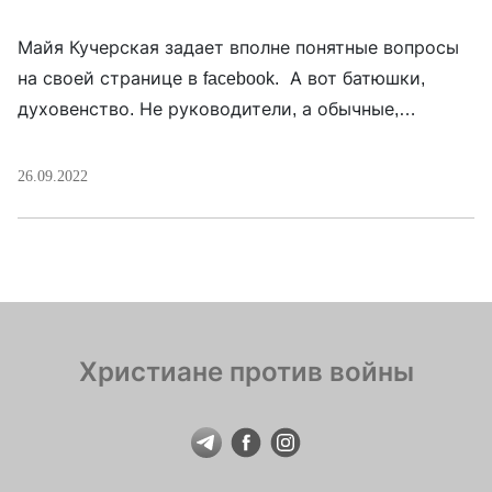
Майя Кучерская задает вполне понятные вопросы
на своей странице в facebook. А вот батюшки,
духовенство. Не руководители, а обычные,
приходские. Вы где? вы куда-то потерялись. А
может, я все пропустила? В эти дни, я точно знаю,
26.09.2022
вам писали, звонили и плакали, к вам приходили
ногами в храмы и опять плакали, основная ваша
паства — женщины. […]
Христиане против войны