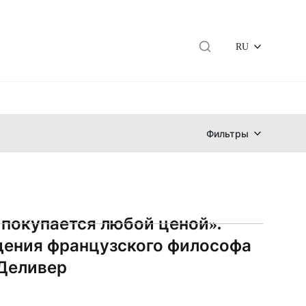
RU
Фильтры
 покупается любой ценой».
ения французского философа
Деливер