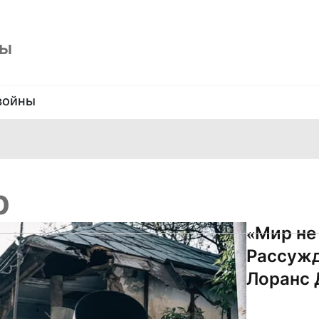
ны
войны
р
«Мир не
Рассужд
Лоранс 