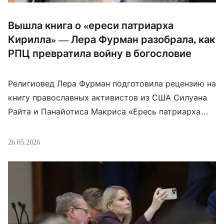
Вышла книга о «ереси патриарха
Кирилла» — Лера Фурман разобрала, как
РПЦ превратила войну в богословие
Религиовед Лера Фурман подготовила рецензию на
книгу православных активистов из США Силуана
Райта и Панайотиса Макриса «Ересь патриарха
Кирилла». Авторы собрали высказывания главы
РПЦ и сравнили их с Библией, канонами и
26.05.2026
православной традицией — вывод у них жесткий:
это уже не просто провоенная риторика, а
отдельное религиозно-политическое учение. В
центре критики — «Русский мир», сакрализация
[…]