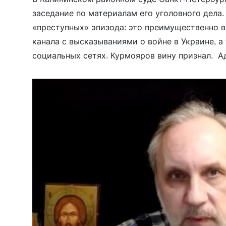
заседание по материалам его уголовного дела.
«преступных» эпизода: это преимущественно в
канала с высказываниями о войне в Украине, а
социальных сетях. Курмояров вину признал. А
отказался представлять интересы священника, т
себя оговаривает. Теперь интересы […]