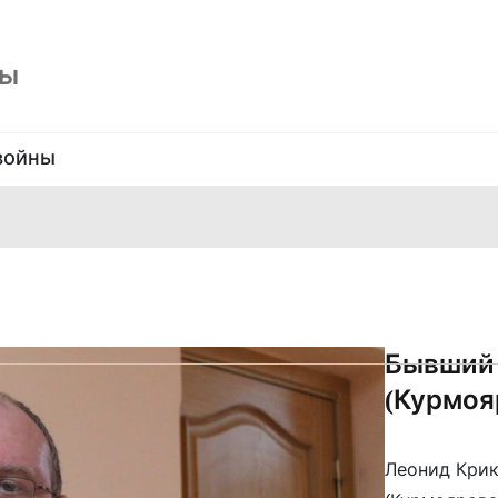
ны
войны
Бывший 
(Курмоя
Леонид Крик