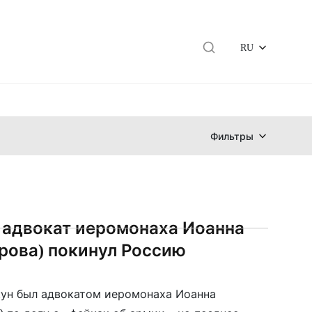
RU
Фильтры
адвокат иеромонаха Иоанна
рова) покинул Россию
ун был адвокатом иеромонаха Иоанна