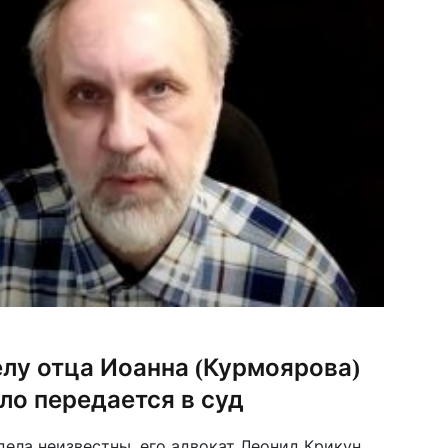
лу отца Иоанна (Курмоярова)
ло передается в суд
дела неизвестны, его адвокат Леонид Крикун