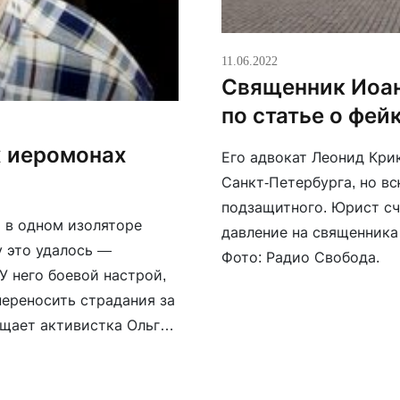
11.06.2022
Священник Иоан
по статье о фей
х иеромонах
Его адвокат Леонид Кри
Санкт-Петербурга, но в
подзащитного. Юрист сч
и в одном изоляторе
давление на священника
у это удалось —
Фото: Радио Свобода.
 него боевой настрой,
переносить страдания за
бщает активистка Ольга