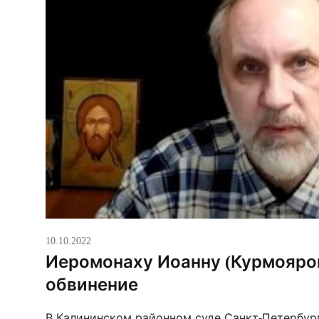
10.10.2022
Иеромонаху Иоанну (Курмояро
обвинение
В Калининском районном суде Санкт-Петербур