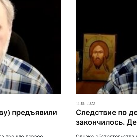
11.08.2022
ву) предъявили
Следствие по де
закончилось. Де
га прошло первое
Однако обстоятельства 