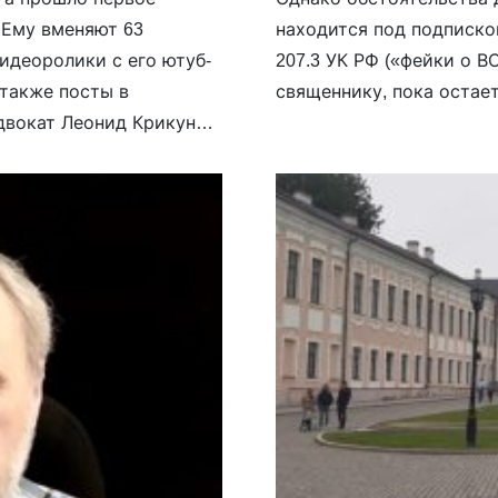
 Ему вменяют 63
находится под подписко
идеоролики с его ютуб-
207.3 УК РФ («фейки о В
 также посты в
священнику, пока остае
двокат Леонид Крикун
ак как считает, что тот