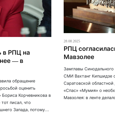
28.08.2025
РПЦ согласилас
 в РПЦ на
Мавзолее
 нее — в
Замглавы Синодального
СМИ Вахтанг Кипшидзе о
авила обращение
Саратовской областной 
просьбой оценить
«Спас» «Мумия» о необ
» Бориса Корчевникова в
Мавзолея: в ленте делал
 тот писал, что
культа. По словам Кипш
шнего Запада, потому
телеканале «Спас», не 