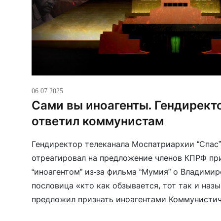
06.07.2025
Сами вы иноагенты. Гендирект
ответил коммунистам
Гендиректор телеканала Моспатриархии “Спас
отреагировал на предложение членов КПРФ при
“иноагентом” из-за фильма “Мумия” о Владимир
пословица «кто как обзывается, тот так и назы
предложил признать иноагентами Коммунистич
логично. Никогда не скрывалось, что вся её де