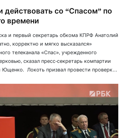
и действовать со “Спасом” по
го времени
ка и первый секретарь обкома КПРФ Анатолий
тно, корректно и мягко высказался»
ного телеканала «Спас», учрежденного
ерковью, сказал пресс-секретарь компартии
й Ющенко. Локоть призвал провести проверку
объявить его иноагентом из-за показа на
» «Мумия» о Владимире Ленине. Ющенко
[…]