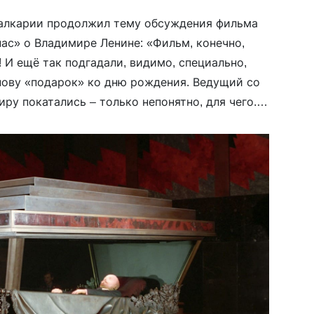
алкарии продолжил тему обсуждения фильма
ас» о Владимире Ленине: «Фильм, конечно,
 И ещё так подгадали, видимо, специально,
анову «подарок» ко дню рождения. Ведущий со
ру покатались – только непонятно, для чего.
 египетскими пирамидами? И вообще с