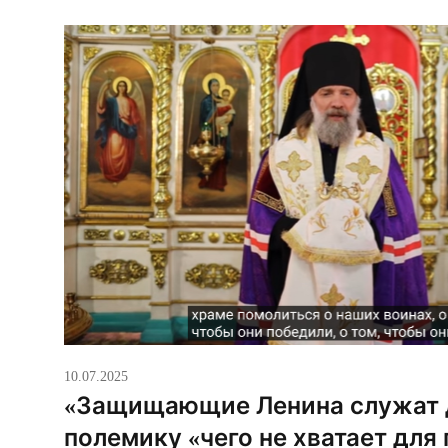
что лжеидеология коммунизма ослабляет и раз
мечтал Гитлер, воевавший […]
10.07.2025
«Защищающие Ленина служат 
полемику «чего не хватает для