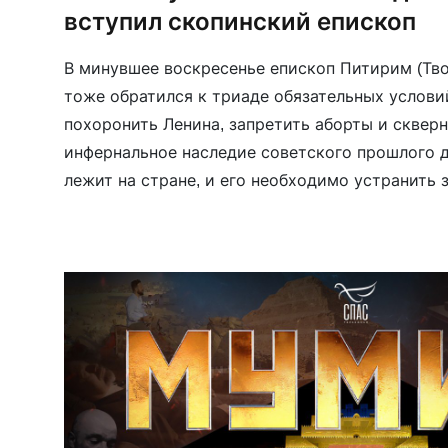
вступил скопинский епископ
В минувшее воскресенье епископ Питирим (Тво
тоже обратился к триаде обязательных услови
похоронить Ленина, запретить аборты и скверн
инфернальное наследие советского прошлого 
лежит на стране, и его необходимо устранить 
повторил патриарший тезис, что солдаты, пог
становятся мучениками. Но виной их […]