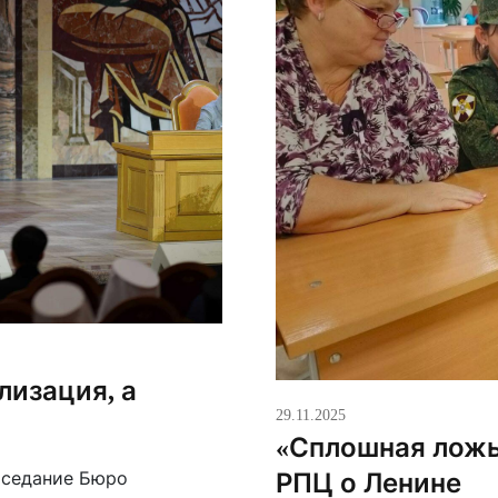
лизация, а
29.11.2025
«Сплошная ложь
РПЦ о Ленине
аседание Бюро