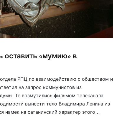
ь оставить «мумию» в
 отдела РПЦ по взаимодействию с обществом и
тветил на запрос коммунистов из
думы. Те возмутились фильмом телеканала
ходимости вынести тело Владимира Ленина из
ся намек на сатанинский характер этого
идзе, «авторы фильма «Мумия», вышедшего на
выражают […]