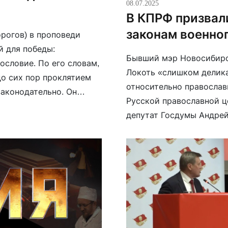
08.07.2025
В КПРФ призвал
законам военно
рогов) в проповеди
й для победы:
Бывший мэр Новосибирс
ословие. По его словам,
Локоть «слишком делика
до сих пор проклятием
относительно православ
законодательно. Он
Русской православной ц
ибающие на фронте,
депутат Госдумы Андре
телеканала и предложил 
«Спасе» «киномерзости
заявил, что «есть более 