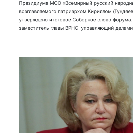
Президиума МОО «Всемирный русский народны
возглавляемого патриархом Кириллом (Гундяев
утверждено итоговое Соборное слово форума. 
заместитель главы ВРНС, управляющий делам
патриархии митрополит Воскресенский Григори
документа публикует сайт РПЦ, тем самым со
Согласно ему, “Россия, милостью Божией […]