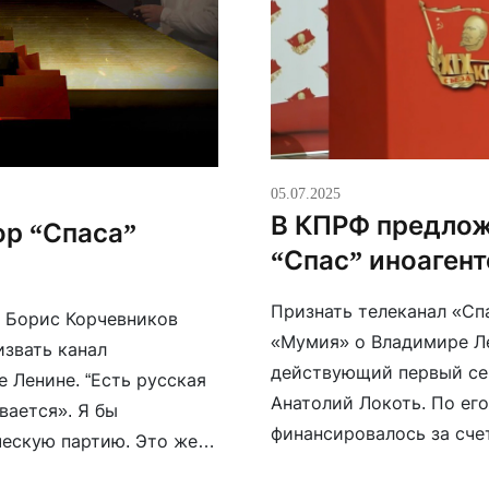
05.07.2025
В КПРФ предлож
ор “Спаса”
“Спас” иноаген
Признать телеканал «Сп
” Борис Корчевников
«Мумия» о Владимире Л
звать канал
действующий первый се
е Ленине. “Есть русская
Анатолий Локоть. По его
вается». Я бы
финансировалось за сче
ескую партию. Это же
предложил разобраться, 
ятельность на раннем