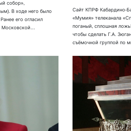
й собор»,
Сайт КПРФ Кабардино-Б
ым). В ходе него было
«Мумия» телеканала «Сп
Ранее его огласил
поганый, сплошная ложь!
и Московской
чтобы сделать Г.А. Зюг
й (Петров). Текст
съёмочной группой по ми
глашаясь с написанным.
Что связывает Ленина с
языческими богами […]