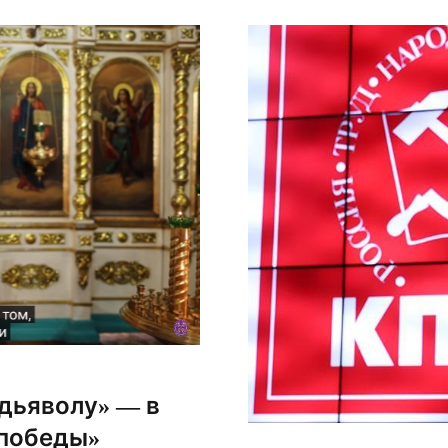
рушает страну, о чём и
дьяволу» — в
 победы»