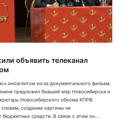
или объявить телеканал
том
ас» иноагентом из-за документального фильма
енине предложил бывший мэр Новосибирска и
кретарь Новосибирского обкома КПРФ
 словам, создание картины не
т бюджетных средств. В связи с этим он
на чьи деньги была создана кинолента.