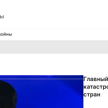
ны
войны
Главный
катастр
стран