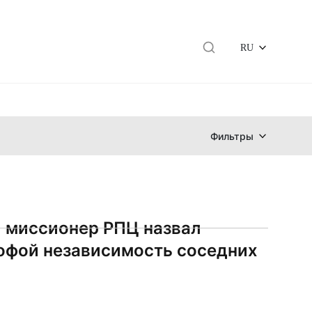
RU
Фильтры
 миссионер РПЦ назвал
офой независимость соседних