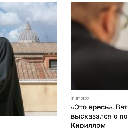
ей из России,
выстраивание внутренне
01.07.2022
«Это ересь». Ва
высказался о п
Кириллом