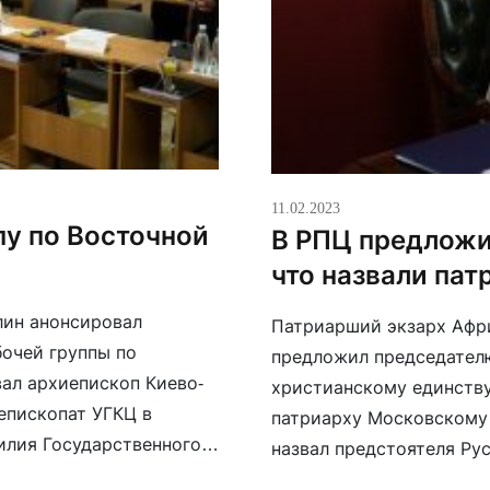
11.02.2023
пу по Восточной
В РПЦ предложил
что назвали па
лин анонсировал
Патриарший экзарх Афри
очей группы по
предложил председателю
ал архиепископ Киево-
христианскому единству
епископат УГКЦ в
патриарху Московскому и
илия Государственного
назвал предстоятеля Ру
ом заинтересован в
словам, любой церковны