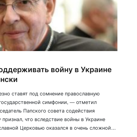
поддерживать войну в Украине
ански
езно ставят под сомнение православную
государственной симфонии, — отметил
дседатель Папского совета содействия
 признал, что вследствие войны в Украине
славной Церковью оказался в очень сложной
, этот диалог должен продолжаться, чтобы