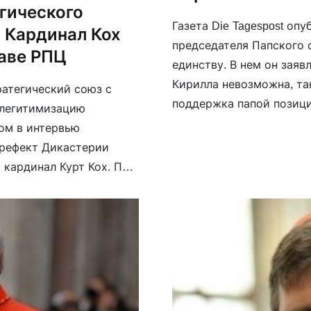
егического
Газета Die Tagespost оп
. Кардинал Кох
председателя Папского 
лаве РПЦ
единству. В нем он заяв
Кирилла невозможна, та
ратегический союз с
поддержка папой позици
 легитимизацию
войны патриархом Кири
том в интервью
сердце. С христианской
префект Дикастерии
[…]
 кардинал Курт Кох. По
сии России”, которая
й перед декадентским