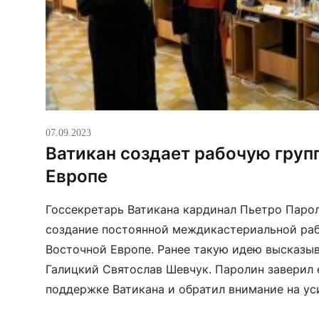
07.09.2023
Ватикан создает рабочую груп
Европе
Госсекретарь Ватикана кардинал Пьетро Паро
создание постоянной междикастериальной раб
Восточной Европе. Ранее такую идею высказыв
Галицкий Святослав Шевчук. Паролин заверил 
поддержке Ватикана и обратил внимание на ус
секретариата, “который вместе со Святым отц