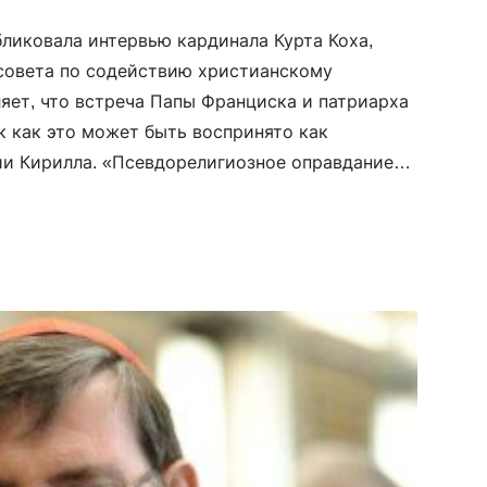
убликовала интервью кардинала Курта Коха,
совета по содействию христианскому
ляет, что встреча Папы Франциска и патриарха
к как это может быть воспринято как
и Кирилла. «Псевдорелигиозное оправдание
ллом должно потрясти каждое экуменическое
 точки зрения нельзя оправдать агрессивную