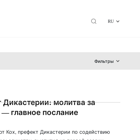
RU
Фильтры
 Дикастерии: молитва за
 — главное послание
рт Кох, префект Дикастерии по содействию