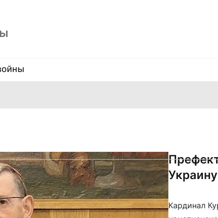
ны
войны
Префект
Украину
Кардинал Ку