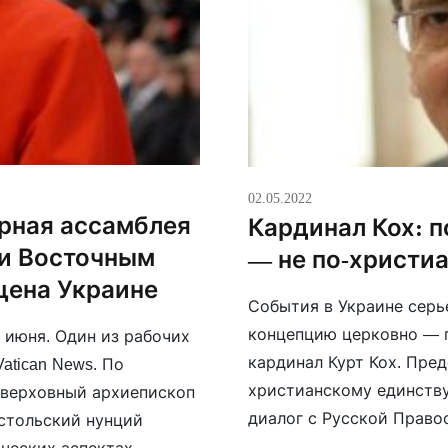
02.05.2022
арная ассамблея
Кардинал Кох: 
и Восточным
— не по-христи
щена Украине
События в Украине серь
концепцию церковно — 
 июня. Один из рабочих
кардинал Курт Кох. Пре
atican News. По
христианскому единству
 верховный архиепископ
диалог с Русской Право
остольский нунций
ситуации. По его словам