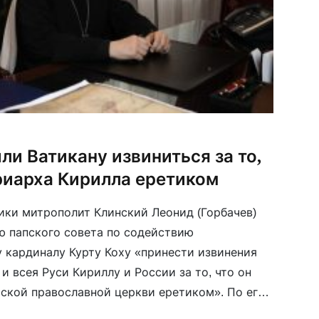
и Ватикану извиниться за то,
триарха Кирилла еретиком
ки митрополит Клинский Леонид (Горбачев)
 папского совета по содействию
 кардиналу Курту Коху «принести извинения
 всея Руси Кириллу и России за то, что он
сской православной церкви еретиком». По его
й или государственный лидер имеет право на