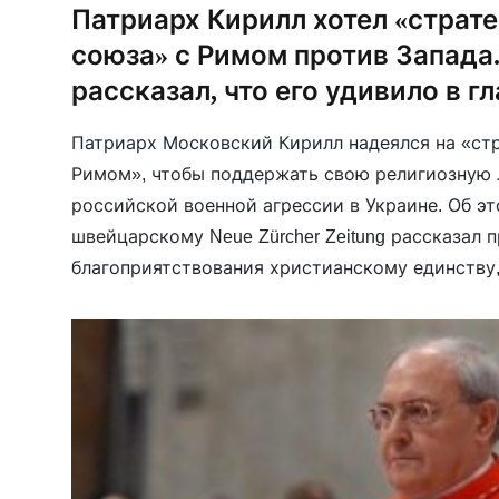
Патриарх Кирилл хотел «страт
союза» с Римом против Запада
рассказал, что его удивило в г
Патриарх Московский Кирилл надеялся на «ст
Римом», чтобы поддержать свою религиозную
российской военной агрессии в Украине. Об э
швейцарскому Neue Zürcher Zeitung рассказал 
благоприятствования христианскому единству,
его словам, Кирилл был убежден в “особой мис
заключается “в защите христианских ценносте
Западом”. […]