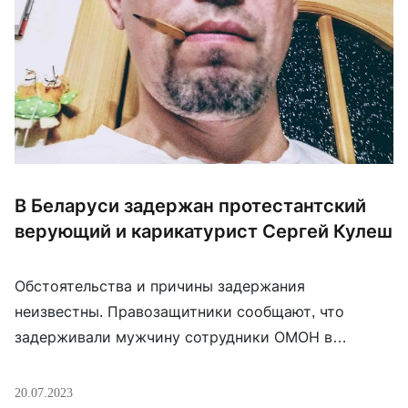
В Беларуси задержан протестантский
верующий и карикатурист Сергей Кулеш
Обстоятельства и причины задержания
неизвестны. Правозащитники сообщают, что
задерживали мужчину сотрудники ОМОН в
Дзержинске (недалеко от Минска). Его работы мы
неоднократно приводили на нашем канале. В них
20.07.2023