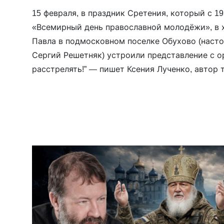
15 февраля, в праздник Сретения, который с 1
«Всемирный день православной молодёжи», в 
Павла в подмосковном поселке Обухово (наст
Сергий Решетняк) устроили представление с 
расстрелять!” — пишет Ксения Лученко, автор 
“Православие и зомби”, комментируя представл
выступили воспитанники […]