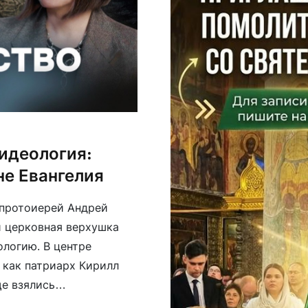
идеология:
не Евангелия
 протоиерей Андрей
и церковная верхушка
логию. В центре
 как патриарх Кирилл
ще взялись
езису авторов) про них в