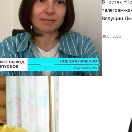
В гостях «Ч
телеграм-ка
Ведущий Дми
соотношение
антивоенных
30.03.2026
против войн
признали «и