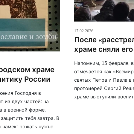
17.02.2026
После «расстре
храме сняли его
Напомним, 15 февраля, в
ородском храме
отмечается как «Всемир
итику России
святых Петра и Павла в
протоиерей Сергий Реше
жения Господня в
храме выступили воспит
 из двух частей: на
«Динамит» при Доме кул
а в военной форме.
Тимофея Егорова, погибш
 защитить тебя завтра. В
 намёк: рожать нужно