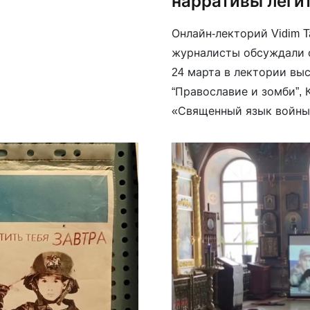
нарративы леги
Онлайн-лекторий Vidim T
журналисты обсуждали 
24 марта в лектории вы
“Православие и зомби”, 
«Священный язык войны
насилие». На лекции пой
современной России мен