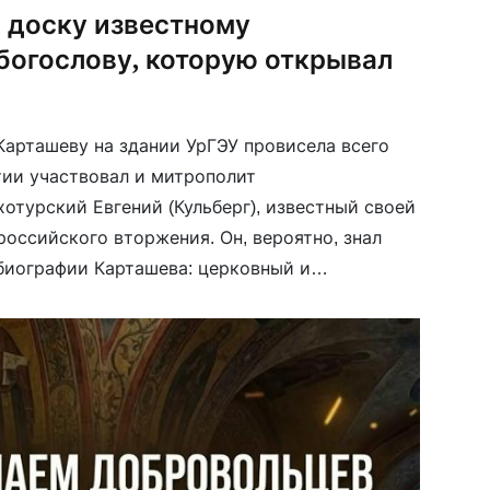
 доску известному
богослову, которую открывал
Карташеву на здании УрГЭУ провисела всего
тии участвовал и митрополит
отурский Евгений (Кульберг), известный своей
оссийского вторжения. Он, вероятно, знал
биографии Карташева: церковный и
богослов, церковный историк и, как заметила
ниги «Воссоздание Святой Руси». Эта […]