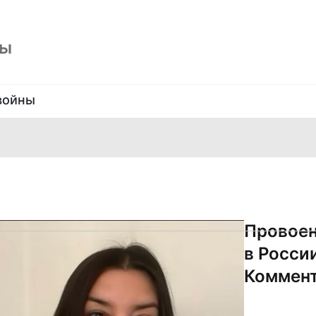
ны
войны
Провоен
в Росси
Коммент