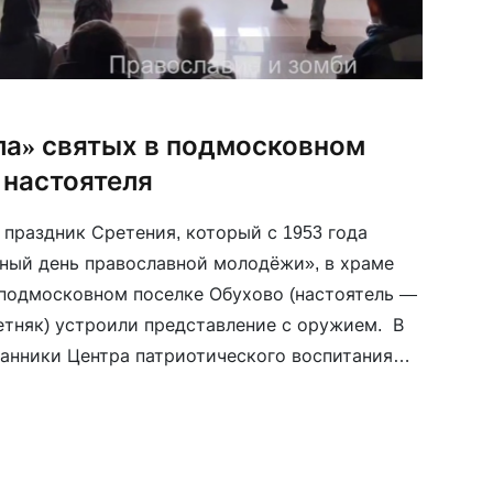
ла» святых в подмосковном
 настоятеля
 праздник Сретения, который с 1953 года
ный день православной молодёжи», в храме
 подмосковном поселке Обухово (настоятель —
тняк) устроили представление с оружием. В
анники Центра патриотического воспитания
ьтуры «Обухово». Назван в честь рядового
его «на […]