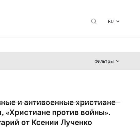
RU
Фильтры
ные и антивоенные христиане
и, «Христиане против войны».
арий от Ксении Лученко