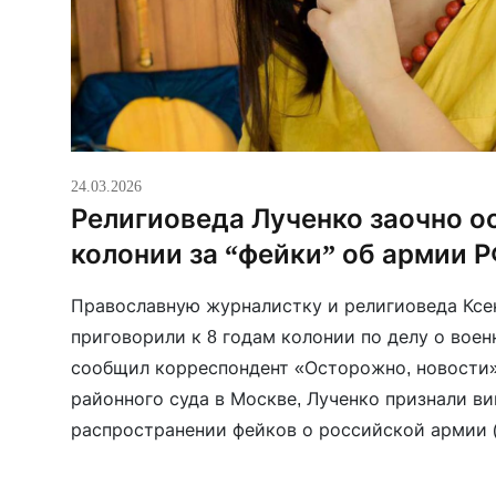
24.03.2026
Религиоведа Лученко заочно ос
колонии за “фейки” об армии 
Православную журналистку и религиоведа Ксе
приговорили к 8 годам колонии по делу о военн
сообщил корреспондент «Осторожно, новости» 
районного суда в Москве, Лученко признали ви
распространении фейков о российской армии (
статьи 207.3). Также ей на 4 года запретили а
Ранее […]