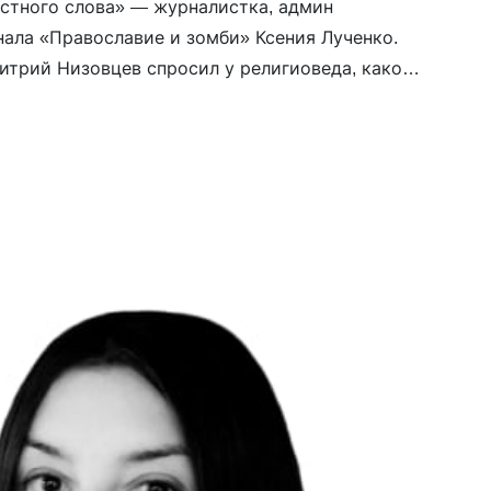
естного слова» — журналистка, админ
нала «Православие и зомби» Ксения Лученко.
трий Низовцев спросил у религиоведа, какое
 среди православного клира провоенных и
, а также, что за инициатива «Христиане
ы», которую на прошлой неделе в России
ноагентом».