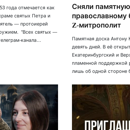
Сняли памятную
953 года отмечается как
православному 
храме святых Петра и
Z-митрополит
оятель — протоиерей
оружием. “Всех святых —
Памятная доска Антону 
телеграм-канала
девять дней. В её откры
ение в храме. В храме
Екатеринбургский и Верх
пламенной поддержкой р
лишь об одной стороне 
общественный деятель, 
Ксения Лученко, автор к