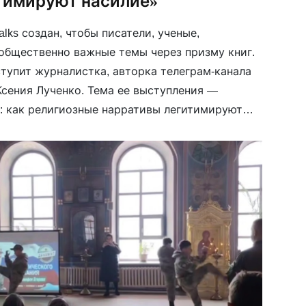
тимируют насилие»
alks создан, чтобы писатели, ученые,
общественно важные темы через призму книг.
ступит журналистка, авторка телеграм-канала
Ксения Лученко. Тема ее выступления —
: как религиозные нарративы легитимируют
дет разговор о том, как институт церкви в
ял свое отношение […]