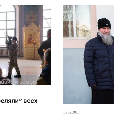
ровала […]
еляли” всех
15.02.2026