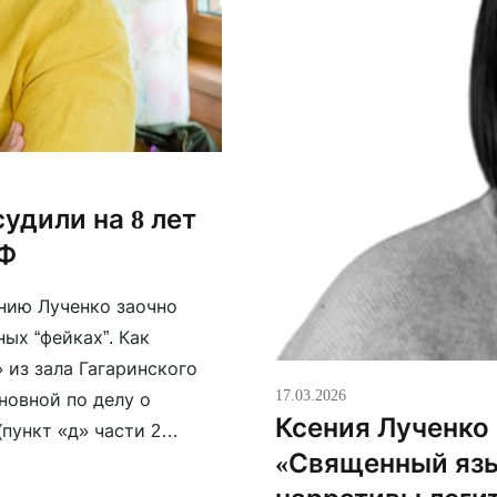
удили на 8 лет
РФ
нию Лученко заочно
ых “фейках”. Как
из зала Гагаринского
17.03.2026
новной по делу о
Ксения Лученко
пункт «д» части 2
«Священный язы
дминистрировать сайты.