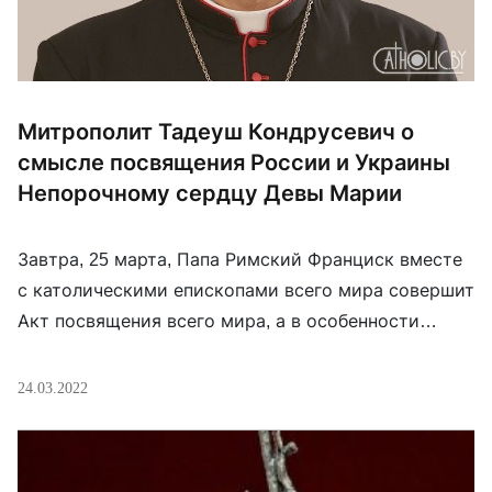
Митрополит Тадеуш Кондрусевич о
смысле посвящения России и Украины
Непорочному сердцу Девы Марии
Завтра, 25 марта, Папа Римский Франциск вместе
с католическими епископами всего мира совершит
Акт посвящения всего мира, а в особенности
России и Украины, Непорочному сердцу Девы
Марии. Митрополит Тадеуш Кондрусевич
24.03.2022
рассказал польскому католическому агенству eKAI
о том, чего ждет от этого Акта и какин надежды с
ним связывает. eKAI: Какие надежды вы