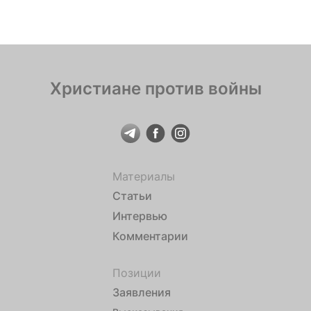
римским императором, поэтому он выступает в
качестве заступника всех невинно осужденных.
Только в Беларуси их более 1400, в […]
Христиане против войны
Материалы
Статьи
Интервью
Комментарии
Позиции
Заявления