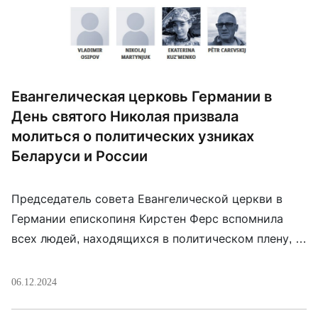
Евангелическая церковь Германии в
День святого Николая призвала
молиться о политических узниках
Беларуси и России
Председатель совета Евангелической церкви в
Германии епископиня Кирстен Ферс вспомнила
всех людей, находящихся в политическом плену, и
помолилась за них в День Святого Николая (6
декабря). Она напомнила, что сам святой Николай
06.12.2024
был приговорен к тюремному заключению