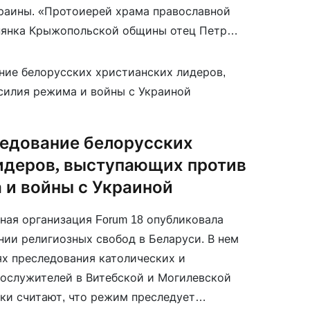
раины. «Протоиерей храма православной
енянка Крыжопольской общины отец Петр
 в знак благодарности за всестороннюю
польского народа и за душевный […]
ледование белорусских
идеров, выступающих против
 и войны с Украиной
ая организация Forum 18 опубликовала
нии религиозных свобод в Беларуси. В нем
ях преследования католических и
ослужителей в Витебской и Могилевской
ки считают, что режим преследует