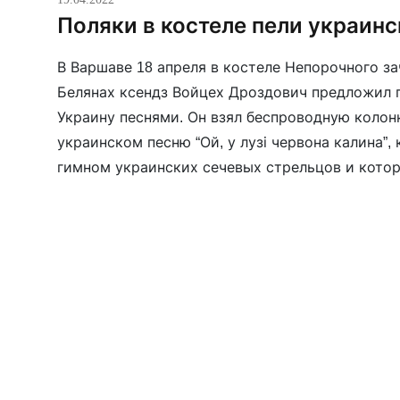
Поляки в костеле пели украин
В Варшаве 18 апреля в костеле Непорочного з
Белянах ксендз Войцех Дроздович предложил
Украину песнями. Он взял беспроводную колонк
украинском песню “Ой, у лузі червона калина”,
гимном украинских сечевых стрельцов и котор
символом мужества украинцев. Для этого свя
прихожанам […]