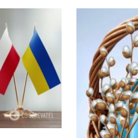
па. 21 […]
религиозных лидеров, п
публично выступают про
фальсифицированных пре