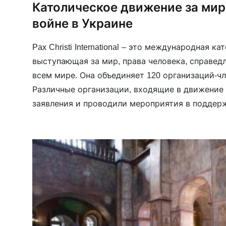
Католическое движение за мир P
войне в Украине
Pax Christi International – это международная к
выступающая за мир, права человека, справед
всем мире. Она объединяет 120 организаций-чл
Различные организации, входящие в движение P
заявления и проводили мероприятия в поддер
сайт движение собирает вместе все ссылки на
и […]