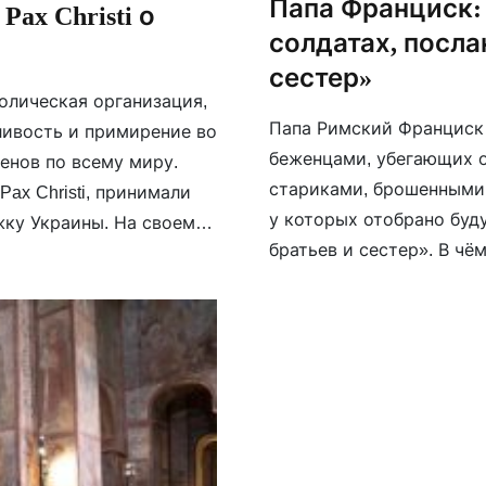
Папа Франциск:
ax Christi о
солдатах, посла
сестер»
атолическая организация,
Папа Римский Франциск 
ливость и примирение во
беженцами, убегающих от
енов по всему миру.
стариками, брошенными
ax Christi, принимали
у которых отобрано буд
жку Украины. На своем
братьев и сестер». В чё
 эти акции своих членов
агрессора, который уби
возвращается […]