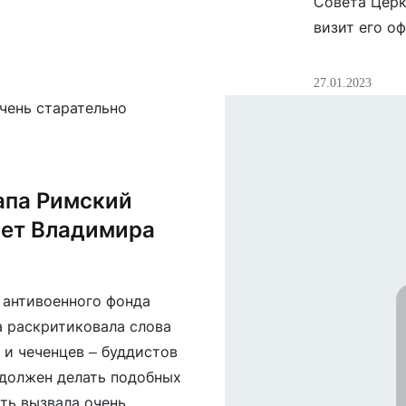
Совета Церк
визит его о
приняли уча
церквей (пр
27.01.2023
католики, ба
мусульмане)
религиозных
Папой Римск
апа Римский
ает Владимира
 антивоенного фонда
 раскритиковала слова
и чеченцев – буддистов
 должен делать подобных
ть вызвала очень