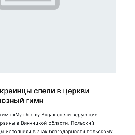
краинцы спели в церкви
иозный гимн
гимн «My chcemy Boga» спели верующие
раины в Винницкой области. Польский
ы исполнили в знак благодарности польскому