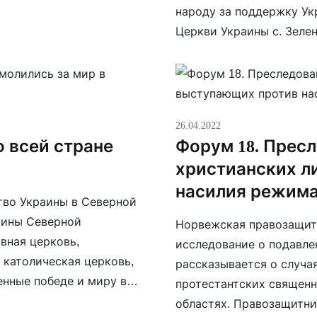
народу за поддержку Ук
Церкви Украины с. Зел
Подсадный с верующими,
поддержку и помощь от 
26.04.2022
 всей стране
Форум 18. Прес
христианских л
насилия режима
ство Украины в Северной
щины Северной
Норвежская правозащитн
вная церковь,
исследование о подавле
 католическая церковь,
рассказывается о случа
енные победе и миру в
протестантских священн
а в отношении поводов
областях. Правозащитни