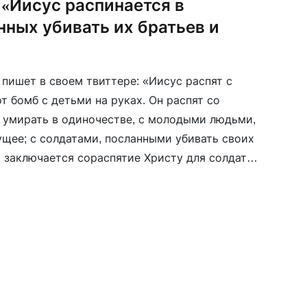
 «Иисус распинается в
нных убивать их братьев и
пишет в своем твиттере: «Иисус распят с
 бомб с детьми на руках. Он распят со
 умирать в одиночестве, с молодыми людьми,
ущее; с солдатами, посланными убивать своих
м заключается сораспятие Христу для солдата-
вает гражданских, а после невредимым