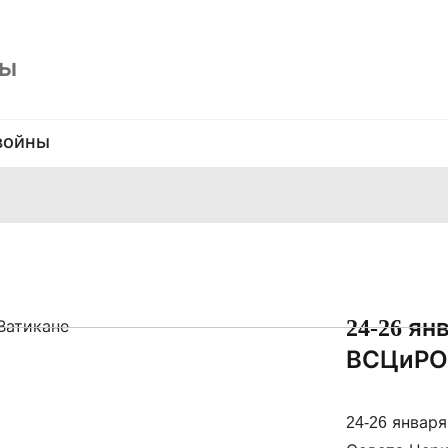
ны
войны
24-26 ян
ВСЦиРО 
24-26 январ