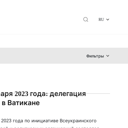
RU
Фильтры
варя 2023 года: делегация
в Ватикане
я 2023 года по инициативе Всеукраинского