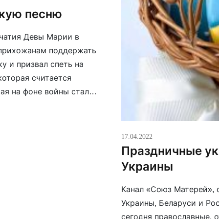
скую песню
ачатия Девы Марии в
 прихожанам поддержать
у и призвал спеть на
 которая считается
ая на фоне войны стала
щенник раздал
17.04.2022
Праздничные ук
Украины
Канал «Союз Матерей»,
Украины, Беларуси и Ро
сегодня православные, 