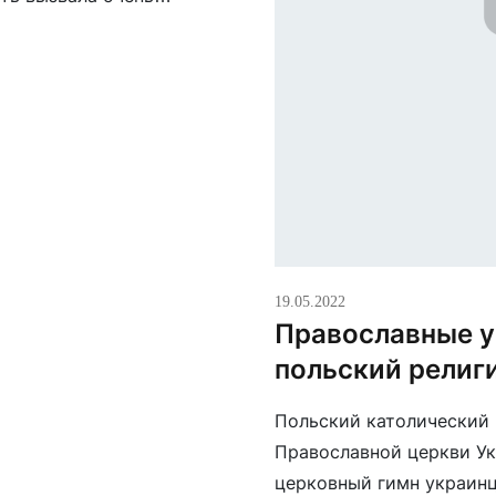
метила журналистка,
вает и бурят […]
19.05.2022
Православные у
польский религ
Польский католический 
Православной церкви Ук
церковный гимн украинц