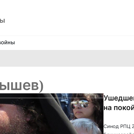
ны
войны
нышев)
Ушедшег
на поко
Синод РПЦ 2