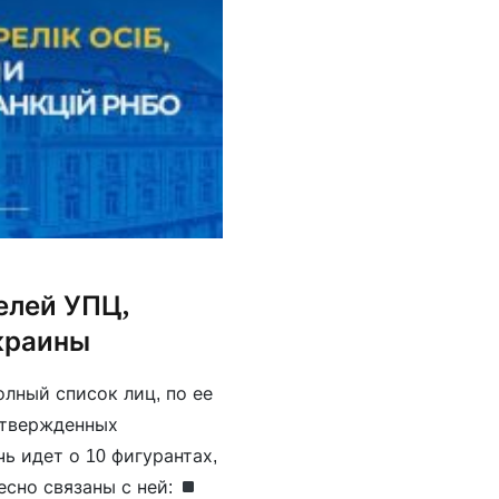
елей УПЦ,
краины
лный список лиц, по ее
утвержденных
ь идет о 10 фигурантах,
сно связаны с ней: