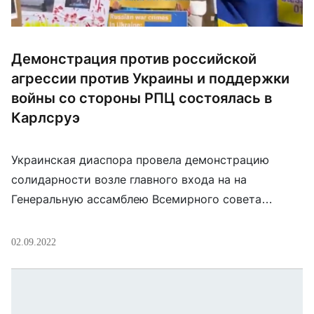
Демонстрация против российской
агрессии против Украины и поддержки
войны со стороны РПЦ состоялась в
Карлсруэ
Украинская диаспора провела демонстрацию
солидарности возле главного входа на на
Генеральную ассамблею Всемирного совета
церквей, который проходит в г. Карлсруэ.
Протестующие обращали внимание на страдания
02.09.2022
украинского народа, связанные с войной, а также
высказывали свое возмущение ролью Патриарха
Московского Кирилла, поддерживающего