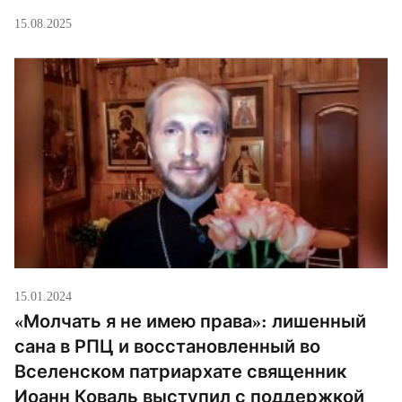
Кашинский Амвросий (Ермаков) провёл
15.08.2025
специальный молебен «о мире между народами»,
приурочив его к началу переговоров на Аляске.
Для службы он использовал молитву святителя
Афанасия Сахарова — ту самую, которую многие
антивоенные священники тайно читают вместо
патриархийной […]
15.01.2024
«Молчать я не имею права»: лишенный
сана в РПЦ и восстановленный во
Вселенском патриархате священник
Иоанн Коваль выступил с поддержкой