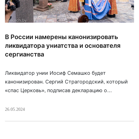
В России намерены канонизировать
ликвидатора униатства и основателя
сергианства
​​Ликвидатор унии Иосиф Семашко будет
канонизирован. Сергий Страгородский, который
«спас Церковь», подписав декларацию о
лояльности советской власти, — тоже.
Уверенность в этом выразил функционер
26.05.2024
Московской патриархии Александр Щипков на
«научных чтениях» в Гродненском
государственном университете. Общего между