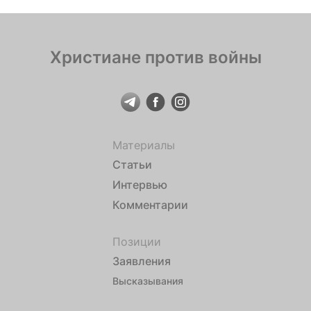
Семашко и Страгородским не так уж много. Но:
каждый из них в соответствующих исторических
условиях реализовал проект подчинения […]
Христиане против войны
Материалы
Статьи
Интервью
Комментарии
Позиции
Заявления
Высказывания