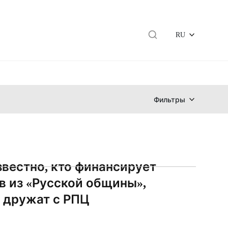
RU
Фильтры
звестно, кто финансирует
в из «Русской общины»,
 дружат с РПЦ