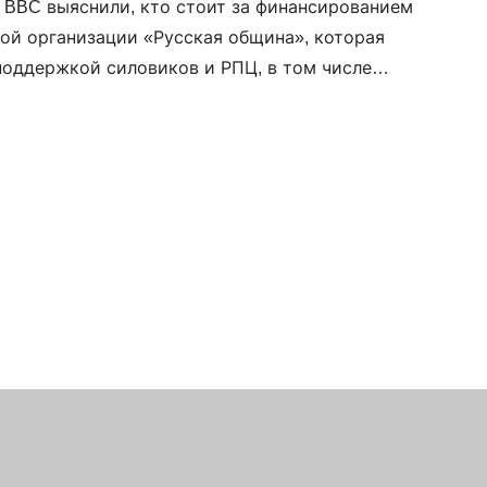
BBC выяснили, кто стоит за финансированием
ой организации «Русская община», которая
поддержкой силовиков и РПЦ, в том числе
а Саввы (Тутунова). «Русская община»
нансирование от фондов, связанных с
м Сергеем Михеевым и миллиардером Игорем
м. Игорь Худокормов – владелец
а «Продимекс». Журнал Forbes оценивает его
1,7 миллиарда долларов. В рейтинге […]