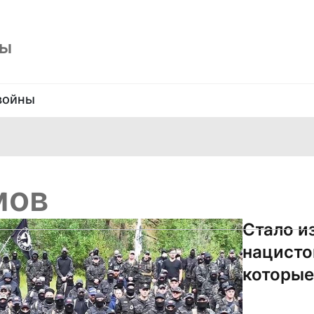
ны
войны
мов
Стало и
нацисто
которые