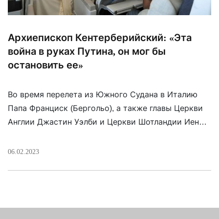
Архиепископ Кентерберийский: «Эта
война в руках Путина, он мог бы
остановить ее»
Во время перелета из Южного Судана в Италию
Папа Франциск (Бергольо), а также главы Церкви
Англии Джастин Уэлби и Церкви Шотландии Иен
Гриншилдс, которые осуществили совместное
экуменическое паломничество, ответили на
06.02.2023
вопросы журналистов о войне в Украине.
Журналист NBC NEWS, вспомнив о том, как Папа
весной 2019 года стал на колени перед лидерами
Южного Судана, умоляя […]