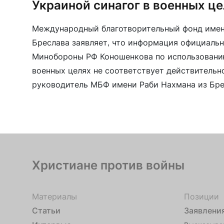
Украиной синагог в военных ц
Международный благотворительный фонд имен
Бреслава заявляет, что информация официальн
Минобороны РФ Коношенкова по использованию
военных целях не соответствует действительн
руководитель МБФ имени Раби Нахмана из Брес
среду, 30 марта, официальный представитель 
майор Игорь Конашенков на брифинге заявил, ч
Христиане против войны
Материалы
Позиции
Статьи
Заявлени