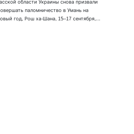
асской области Украины снова призвали
совершать паломничество в Умань на
овый год, Рош ха-Шана, 15–17 сентября,
ойну, регулярные массированные обстрелы
ы и возможные провокации со стороны
 то же время понимаем, что часть верующих,
шлом году, все же решится приехать. Поэтому
родскими властями, […]