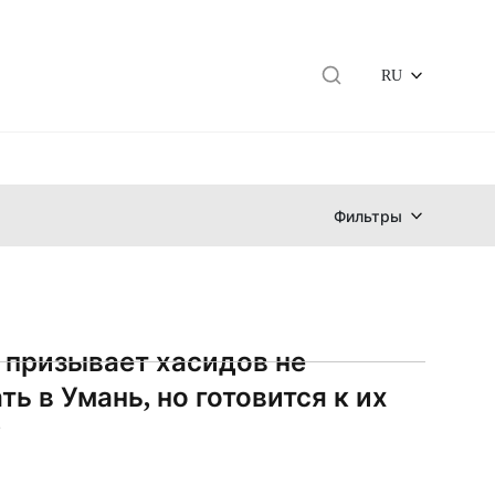
RU
Фильтры
 призывает хасидов не
ь в Умань, но готовится к их
у