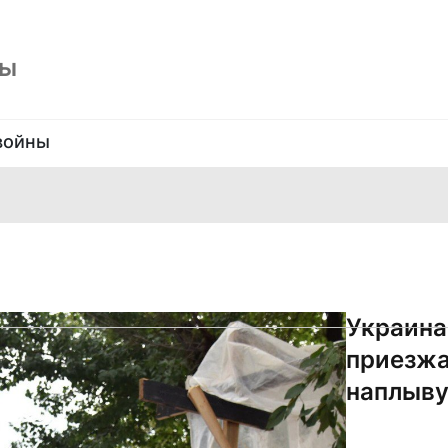
ны
войны
Украина
приезжат
наплыв