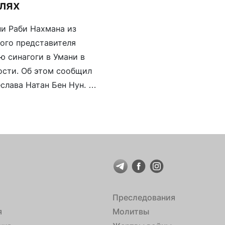
елях
и Раби Нахмана из
ого представителя
 синагоги в Умани в
ости. Об этом сообщил
лава Натан Бен Нун. В
Минобороны РФ генерал-
то […]
Преследования
я
Молитвы