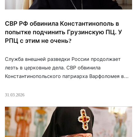
СВР РФ обвинила Константинополь в
попытке подчинить Грузинскую ПЦ. У
РПЦ с этим не очень?
Служба внешней разведки России продолжает
лезть в церковные дела. СВР обвинила
Константинопольского патриарха Варфоломея в
желании в целях якобы “раскола мирового
православия” “подчинить своему влиянию
31.03.2026
Грузинскую православную церковь (ГПЦ),
воспользовавшись кончиной Католикоса-
Патриарха всея Грузии Илии II”. “Фанариот желает
продвинуть на освободившийся пост
представителя ГПЦ, на которого он мог бы