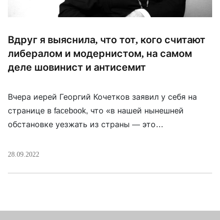
Вдруг я выяснила, что тот, кого считают
либералом и модернистом, на самом
деле шовинист и антисемит
Вчера иерей Георгий Кочетков заявил у себя на
странице в facebook, что «в нашей нынешней
обстановке уезжать из страны — это
предательство». Так он отреагировал на известие
о том, что многие мужчины, не желая быть
28.09.2022
мобилизованными, покидают Россию. В этом русле
и его совет «следовать за Христом, даже если Он
зовет на фронт». Так совпало, […]