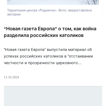
“Новая газета Европа” о том, как война
разделила российских католиков
“Новая газета Европа” выпустила материал об
успехах российских католиков в “отстаивании
честности и прозрачности церковного
руководства”. Есть в нем и раздел, посвященный
отношению Католической церкви в России к войне
13.10.2024
в Украине. Так, «Первое документальное
кинотоварищество» выпустило фильм о «происках
поляков» против России. С ведома служащего в
Петербурге епископа Николая Дубинина в нем