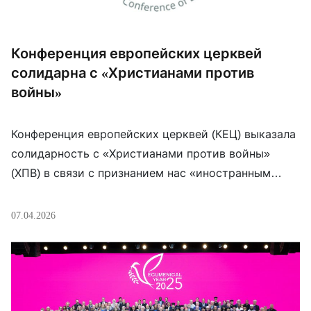
Конференция европейских церквей
солидарна с «Христианами против
войны»
Конференция европейских церквей (КЕЦ) выказала
солидарность с «Христианами против войны»
(ХПВ) в связи с признанием нас «иностранным
агентом» в России. В КЕЦ отметили, что
присвоение такого статуса «вызывают серьезную
07.04.2026
озабоченность и подчеркивают риски, с которыми
сталкиваются те, кто сопротивляется войне и
репрессиям». В Конференции также отметили, что
«Христиане против войны» тесно связаны с
инициативой КЕЦ […]