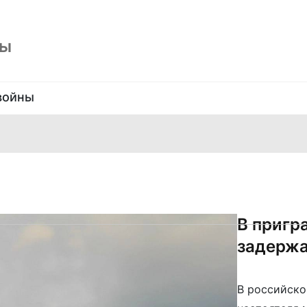
ны
войны
В пригр
задержа
В российско