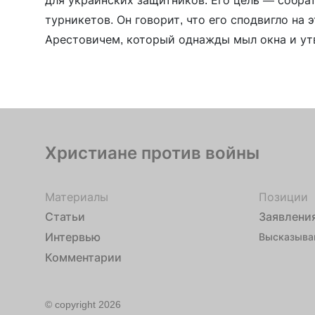
для украинских защитников. Его цель — собрат
турникетов. Он говорит, что его сподвигло на 
Арестовичем, который однажды мыл окна и утв
выкинули из офиса президента Украины и он в
Христиане против войны
Материалы
Позиции
Статьи
Заявлени
Интервью
Высказыва
Комментарии
© copyright 2026