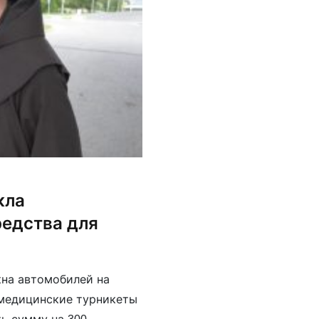
кла
редства для
кна автомобилей на
а медицинские турникеты