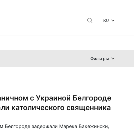
RU
Фильтры
аничном с Украиной Белгороде
ли католического священника
м Белгороде задержали Марека Бакежински,