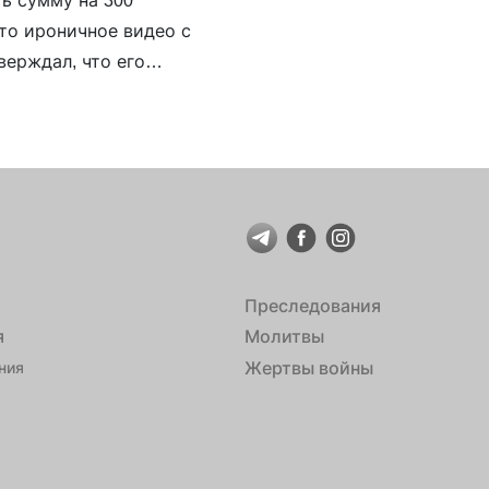
ь сумму на 300
это ироничное видео с
ерждал, что его
ынужден […]
Преследования
я
Молитвы
Жертвы войны
ния